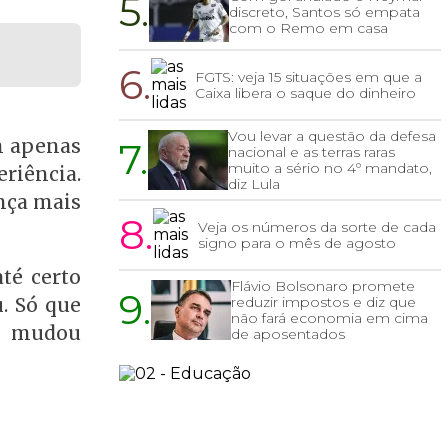
5.
discreto, Santos só empata
com o Remo em casa
6.
FGTS: veja 15 situações em que a
Caixa libera o saque do dinheiro
Vou levar a questão da defesa
m apenas
7.
nacional e as terras raras
muito a sério no 4º mandato,
riência.
diz Lula
ança mais
8.
Veja os números da sorte de cada
signo para o mês de agosto
té certo
Flávio Bolsonaro promete
9.
reduzir impostos e diz que
u. Só que
não fará economia em cima
as mudou
de aposentados