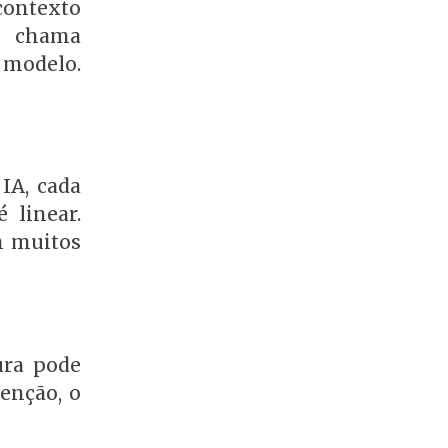
contexto
a, chama
 modelo.
IA, cada
 linear.
m muitos
ura pode
enção, o