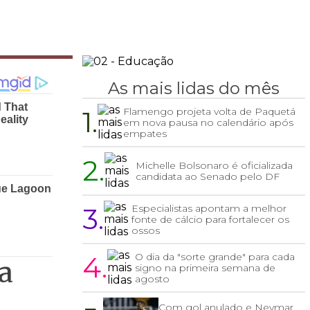
As mais lidas do mês
1.
Flamengo projeta volta de Paquetá
em nova pausa no calendário após
empates
2.
Michelle Bolsonaro é oficializada
candidata ao Senado pelo DF
3.
Especialistas apontam a melhor
fonte de cálcio para fortalecer os
ossos
4.
O dia da "sorte grande" para cada
a
signo na primeira semana de
agosto
Com gol anulado e Neymar