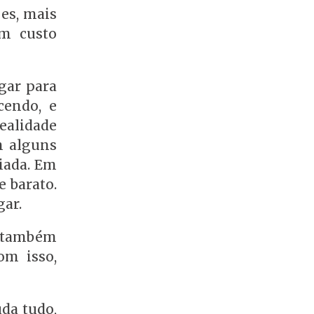
ões, mais
om custo
gar para
cendo, e
ealidade
m alguns
iada. Em
e barato.
gar.
s também
om isso,
uda tudo,