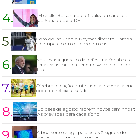
4.
Michelle Bolsonaro é oficializada candidata
ao Senado pelo DF
5.
Com gol anulado e Neymar discreto, Santos
só empata com o Remo em casa
6.
Vou levar a questão da defesa nacional e as
terras raras muito a sério no 4º mandato, diz
Lula
7.
Cérebro, coração e intestino: a especiaria que
pode beneficiar a saúde
8.
Eclipses de agosto "abrem novos caminhos":
As previsões para cada signo
9.
A boa sorte chega para estes 3 signos do
zodíaco já na próxima semana