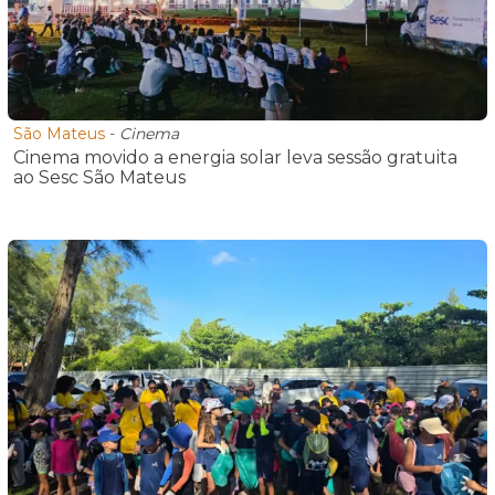
São Mateus
-
Cinema
Cinema movido a energia solar leva sessão gratuita
ao Sesc São Mateus