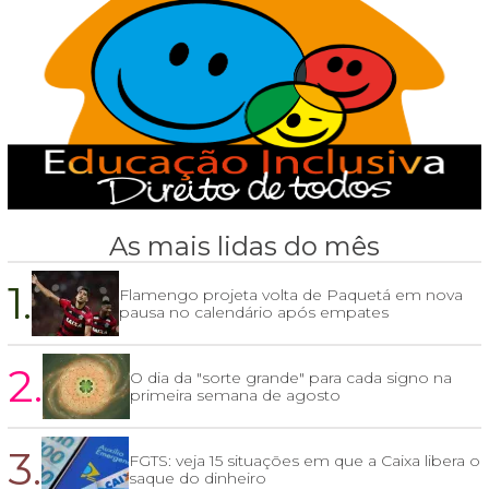
As mais lidas do mês
1.
Flamengo projeta volta de Paquetá em nova
pausa no calendário após empates
2.
O dia da "sorte grande" para cada signo na
primeira semana de agosto
3.
FGTS: veja 15 situações em que a Caixa libera o
saque do dinheiro