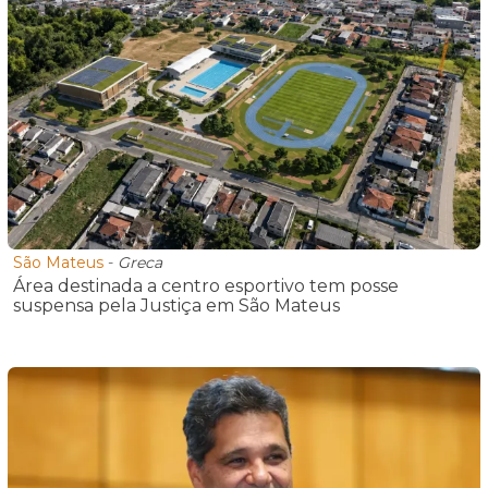
São Mateus
-
Greca
Área destinada a centro esportivo tem posse
suspensa pela Justiça em São Mateus