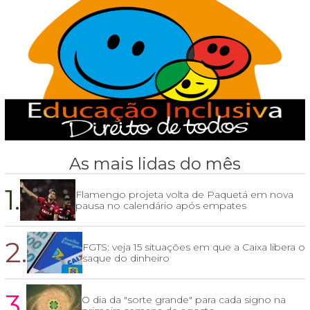
As mais lidas do mês
1.
Flamengo projeta volta de Paquetá em nova
pausa no calendário após empates
2.
FGTS: veja 15 situações em que a Caixa libera o
saque do dinheiro
3.
O dia da "sorte grande" para cada signo na