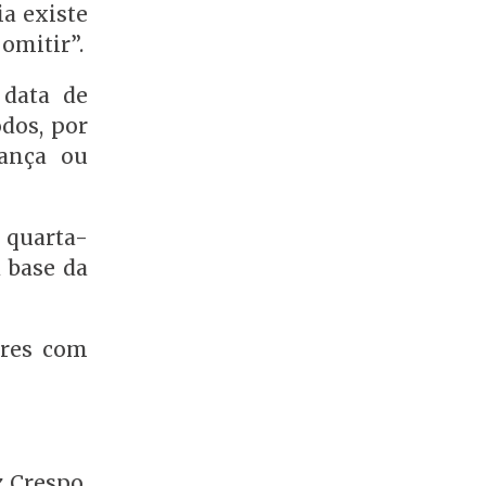
ia existe
omitir”.
 data de
odos, por
iança ou
 quarta-
 base da
ares com
z Crespo,