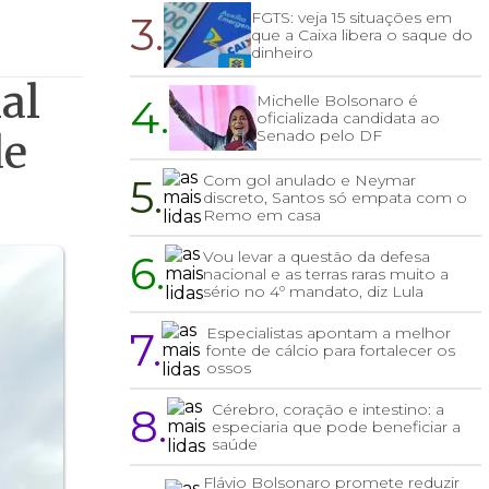
3.
FGTS: veja 15 situações em
que a Caixa libera o saque do
dinheiro
al
4.
Michelle Bolsonaro é
oficializada candidata ao
Senado pelo DF
de
5.
Com gol anulado e Neymar
discreto, Santos só empata com o
Remo em casa
6.
Vou levar a questão da defesa
nacional e as terras raras muito a
sério no 4º mandato, diz Lula
7.
Especialistas apontam a melhor
fonte de cálcio para fortalecer os
ossos
8.
Cérebro, coração e intestino: a
especiaria que pode beneficiar a
saúde
Flávio Bolsonaro promete reduzir