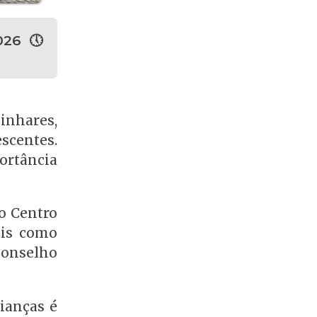
026 🕔
inhares,
scentes.
ortância
do Centro
ais como
Conselho
ianças é