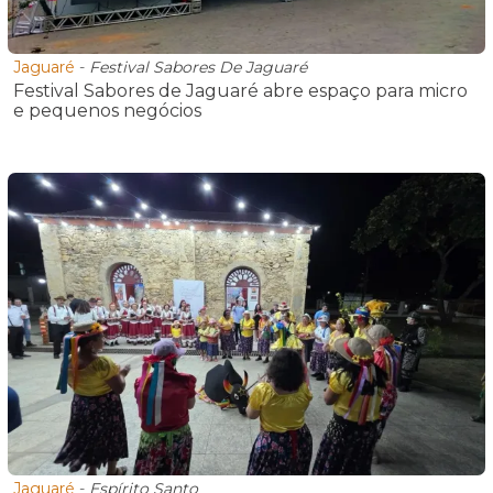
Jaguaré
-
Festival Sabores De Jaguaré
Festival Sabores de Jaguaré abre espaço para micro
e pequenos negócios
Jaguaré
-
Espírito Santo