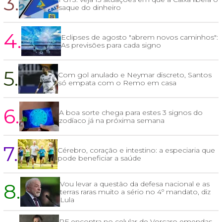
3.
saque do dinheiro
4.
Eclipses de agosto "abrem novos caminhos":
As previsões para cada signo
5.
Com gol anulado e Neymar discreto, Santos
só empata com o Remo em casa
6.
A boa sorte chega para estes 3 signos do
zodíaco já na próxima semana
7.
Cérebro, coração e intestino: a especiaria que
pode beneficiar a saúde
8.
Vou levar a questão da defesa nacional e as
terras raras muito a sério no 4º mandato, diz
Lula
PF encontra no celular de Vorcaro emendas