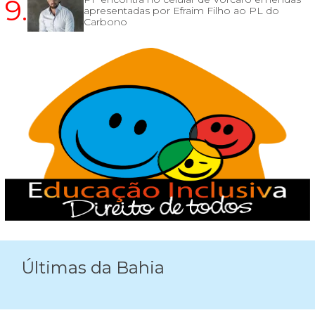
9.
apresentadas por Efraim Filho ao PL do
Carbono
Últimas da Bahia