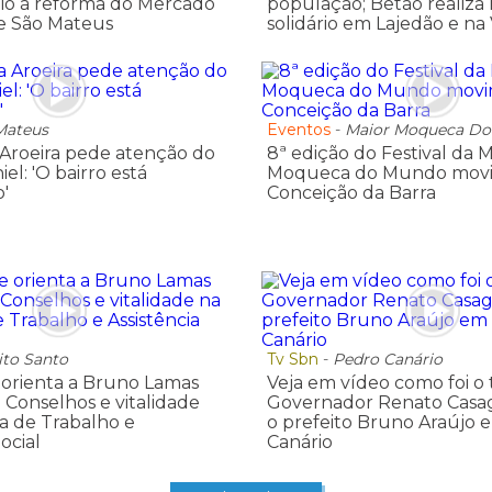
io à reforma do Mercado
população; Betão realiza 
e São Mateus
solidário em Lajedão e na 
Mateus
Eventos
-
Maior Moqueca D
Aroeira pede atenção do
8ª edição do Festival da M
iel: 'O bairro está
Moqueca do Mundo mov
'
Conceição da Barra
ito Santo
Tv Sbn
-
Pedro Canário
orienta a Bruno Lamas
Veja em vídeo como foi o
 Conselhos e vitalidade
Governador Renato Casa
ia de Trabalho e
o prefeito Bruno Araújo
Social
Canário