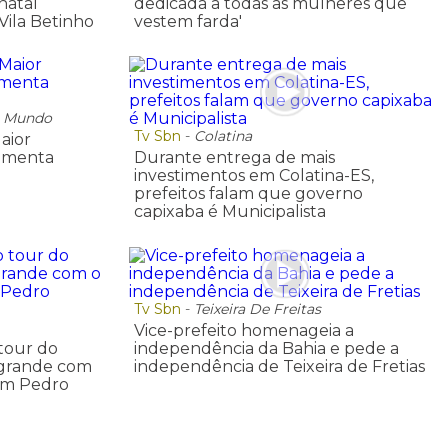
natal
dedicada a todas as mulheres que
Vila Betinho
vestem farda'
o Mundo
Tv Sbn
-
Colatina
aior
imenta
Durante entrega de mais
investimentos em Colatina-ES,
prefeitos falam que governo
capixaba é Municipalista
Tv Sbn
-
Teixeira De Freitas
Vice-prefeito homenageia a
 tour do
independência da Bahia e pede a
grande com
independência de Teixeira de Fretias
 em Pedro