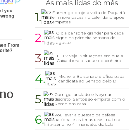
As mais lidas do mês
1.
Flamengo projeta volta de Paquetá
em nova pausa no calendário após
empates
2.
O dia da "sorte grande" para cada
signo na primeira semana de
agosto
3.
FGTS: veja 15 situações em que a
Caixa libera o saque do dinheiro
4.
Michelle Bolsonaro é oficializada
candidata ao Senado pelo DF
 no
5.
Com gol anulado e Neymar
discreto, Santos só empata com o
Remo em casa
6.
Vou levar a questão da defesa
nacional e as terras raras muito a
sério no 4º mandato, diz Lula