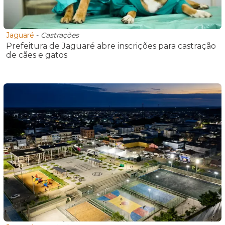
Jaguaré
-
Castrações
Prefeitura de Jaguaré abre inscrições para castração
de cães e gatos