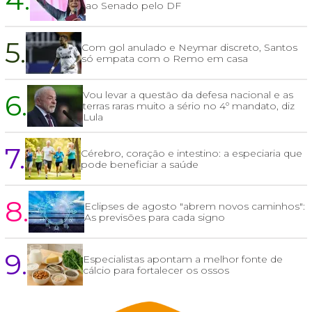
ao Senado pelo DF
5.
Com gol anulado e Neymar discreto, Santos
só empata com o Remo em casa
6.
Vou levar a questão da defesa nacional e as
terras raras muito a sério no 4º mandato, diz
Lula
7.
Cérebro, coração e intestino: a especiaria que
pode beneficiar a saúde
8.
Eclipses de agosto "abrem novos caminhos":
As previsões para cada signo
9.
Especialistas apontam a melhor fonte de
cálcio para fortalecer os ossos