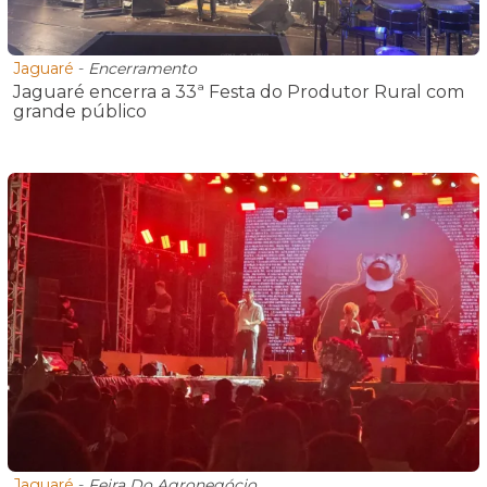
Jaguaré
-
Encerramento
Jaguaré encerra a 33ª Festa do Produtor Rural com
grande público
Jaguaré
-
Feira Do Agronegócio