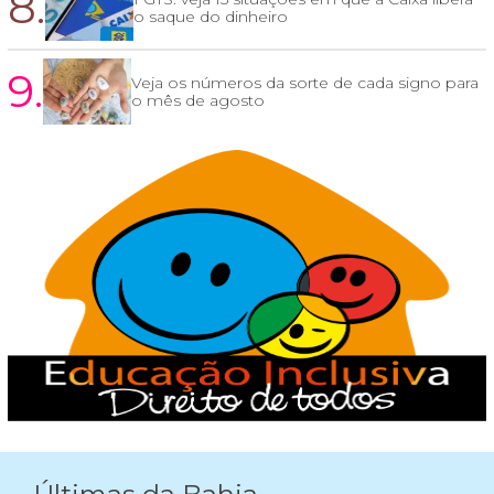
8.
o saque do dinheiro
9.
Veja os números da sorte de cada signo para
o mês de agosto