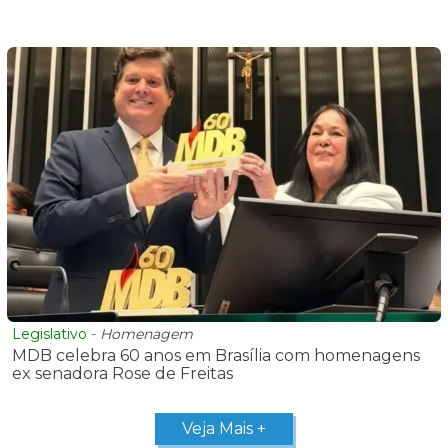
Legislativo
-
Homenagem
MDB celebra 60 anos em Brasília com homenagens
ex senadora Rose de Freitas
Veja Mais +