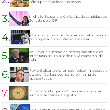
cálcio para fortalecer os ossos
3.
Michelle Bolsonaro é oficializada candidata ao
Senado pelo DF
4.
Com gol anulado e Neymar discreto, Santos
só empata com o Remo em casa
5.
Vou levar a questão da defesa nacional e as
terras raras muito a sério no 4º mandato, diz
Lula
6.
Flávio Bolsonaro promete reduzir impostos e
diz que não fará economia em cima de
aposentados
7.
O dia da "sorte grande" para cada signo na
primeira semana de agosto
FGTS: veja 15 situações em que a Caixa libera