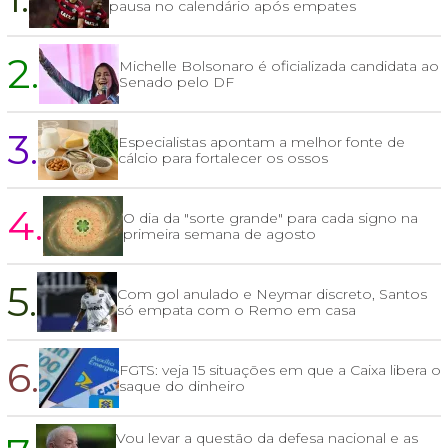
pausa no calendário após empates
2.
Michelle Bolsonaro é oficializada candidata ao
Senado pelo DF
3.
Especialistas apontam a melhor fonte de
cálcio para fortalecer os ossos
4.
O dia da "sorte grande" para cada signo na
primeira semana de agosto
5.
Com gol anulado e Neymar discreto, Santos
só empata com o Remo em casa
6.
FGTS: veja 15 situações em que a Caixa libera o
saque do dinheiro
Vou levar a questão da defesa nacional e as