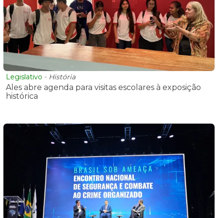
Legislativo
-
História
Ales abre agenda para visitas escolares à exposição
histórica