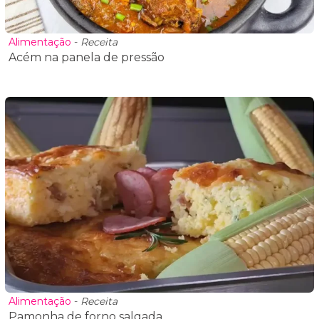
Alimentação
-
Receita
Acém na panela de pressão
Alimentação
-
Receita
Pamonha de forno salgada