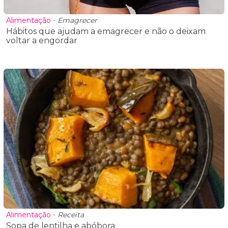
Alimentação
-
Emagrecer
Hábitos que ajudam a emagrecer e não o deixam
voltar a engordar
Alimentação
-
Receita
Sopa de lentilha e abóbora