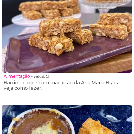
Alimentação
-
Receita
Barrinha doce com macarrão da Ana Maria Braga;
veja como fazer.