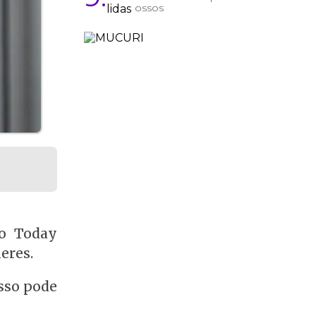
ossos
lo Today
eres.
esso pode