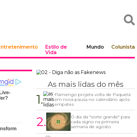
Entretenimento
Estilo de
Mundo
Colunista
Vida
As mais lidas do mês
1.
Flamengo projeta volta de Paquetá
em nova pausa no calendário após
empates
2.
O dia da "sorte grande" para
cada signo na primeira
semana de agosto