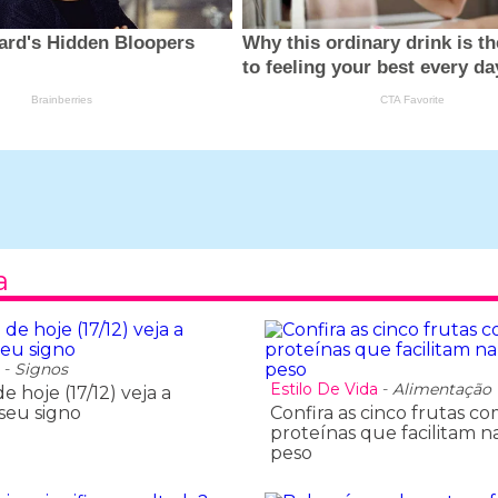
a
a
-
Signos
Estilo De Vida
-
Alimentação
 hoje (17/12) veja a
 seu signo
Confira as cinco frutas c
proteínas que facilitam n
peso