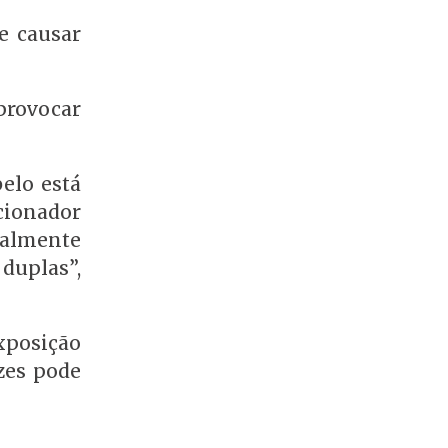
e causar
provocar
elo está
cionador
talmente
duplas”,
exposição
zes pode