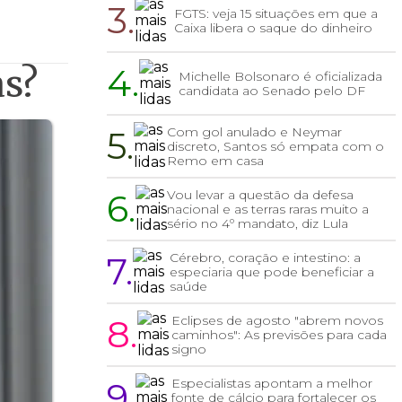
3.
FGTS: veja 15 situações em que a
Caixa libera o saque do dinheiro
4.
as?
Michelle Bolsonaro é oficializada
candidata ao Senado pelo DF
5.
Com gol anulado e Neymar
discreto, Santos só empata com o
Remo em casa
6.
Vou levar a questão da defesa
nacional e as terras raras muito a
sério no 4º mandato, diz Lula
7.
Cérebro, coração e intestino: a
especiaria que pode beneficiar a
saúde
8.
Eclipses de agosto "abrem novos
caminhos": As previsões para cada
signo
9.
Especialistas apontam a melhor
fonte de cálcio para fortalecer os