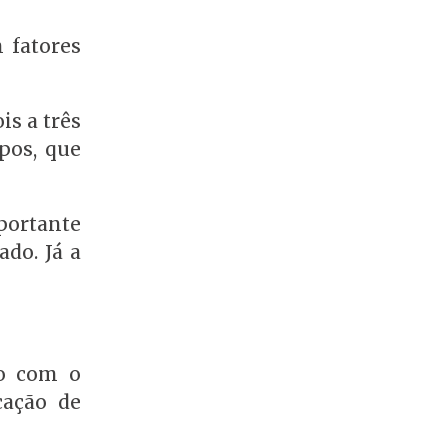
 fatores
is a três
pos, que
portante
do. Já a
to com o
cação de