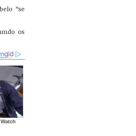
belo “se
gundo os