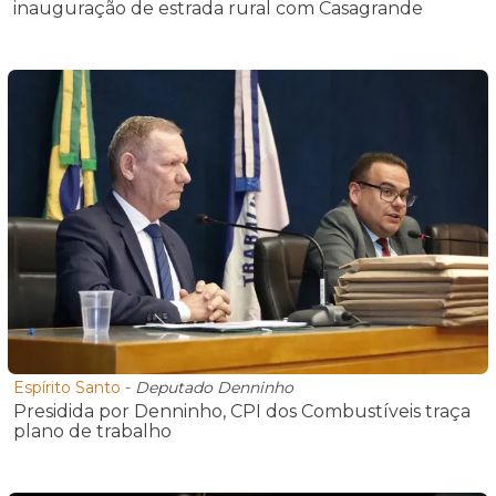
inauguração de estrada rural com Casagrande
Espírito Santo
-
Deputado Denninho
Presidida por Denninho, CPI dos Combustíveis traça
plano de trabalho