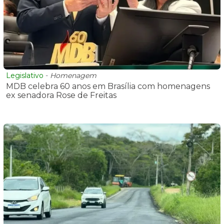
Legislativo
-
Homenagem
MDB celebra 60 anos em Brasília com homenagens
ex senadora Rose de Freitas