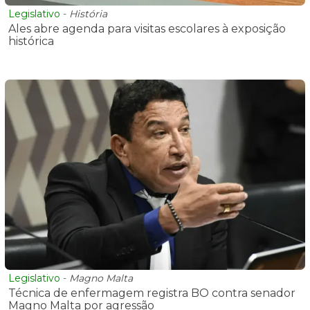
Legislativo
-
História
Ales abre agenda para visitas escolares à exposição
histórica
Legislativo
-
Magno Malta
Técnica de enfermagem registra BO contra senador
Magno Malta por agressão