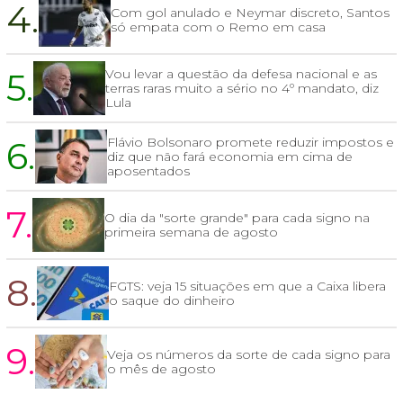
4.
Com gol anulado e Neymar discreto, Santos
só empata com o Remo em casa
5.
Vou levar a questão da defesa nacional e as
terras raras muito a sério no 4º mandato, diz
Lula
6.
Flávio Bolsonaro promete reduzir impostos e
diz que não fará economia em cima de
aposentados
7.
O dia da "sorte grande" para cada signo na
primeira semana de agosto
8.
FGTS: veja 15 situações em que a Caixa libera
o saque do dinheiro
9.
Veja os números da sorte de cada signo para
o mês de agosto