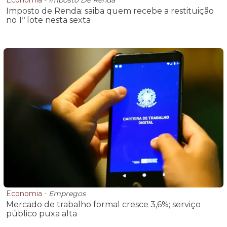
Economia
-
Imposto De Renda
Imposto de Renda: saiba quem recebe a restituição
no 1º lote nesta sexta
Economia
-
Empregos
Mercado de trabalho formal cresce 3,6%; serviço
público puxa alta