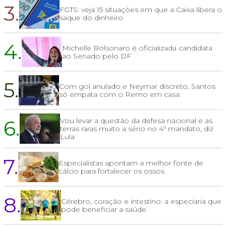
3.
FGTS: veja 15 situações em que a Caixa libera o
saque do dinheiro
4.
Michelle Bolsonaro é oficializada candidata
ao Senado pelo DF
5.
Com gol anulado e Neymar discreto, Santos
só empata com o Remo em casa
6.
Vou levar a questão da defesa nacional e as
terras raras muito a sério no 4º mandato, diz
Lula
7.
Especialistas apontam a melhor fonte de
cálcio para fortalecer os ossos
8.
Cérebro, coração e intestino: a especiaria que
pode beneficiar a saúde