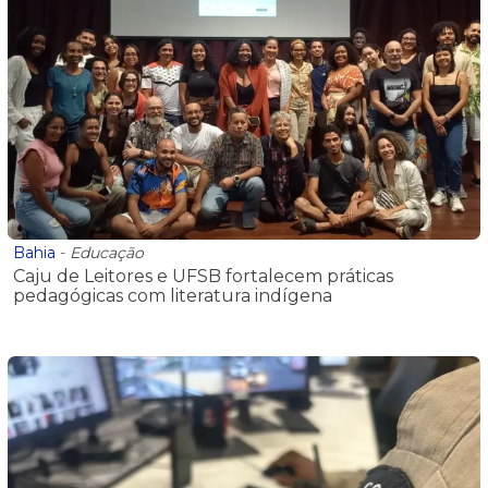
Bahia
-
Educação
Caju de Leitores e UFSB fortalecem práticas
pedagógicas com literatura indígena