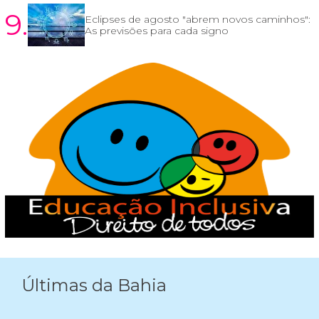
9.
Eclipses de agosto "abrem novos caminhos":
As previsões para cada signo
Últimas da Bahia