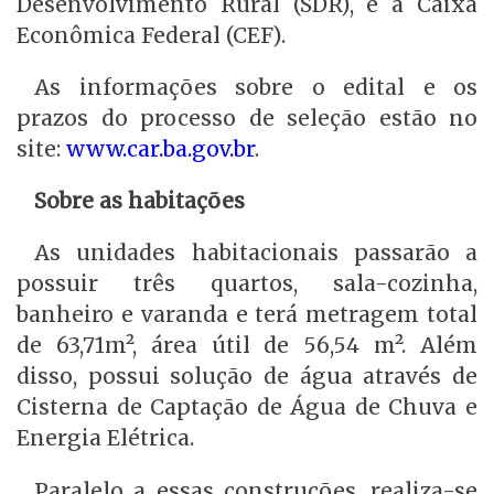
Desenvolvimento Rural (SDR), e a Caixa
Econômica Federal (CEF).
As informações sobre o edital e os
prazos do processo de seleção estão no
site:
www.car.ba.gov.br
.
Sobre as habitações
As unidades habitacionais passarão a
possuir três quartos, sala-cozinha,
banheiro e varanda e terá metragem total
de 63,71m², área útil de 56,54 m². Além
disso, possui solução de água através de
Cisterna de Captação de Água de Chuva e
Energia Elétrica.
Paralelo a essas construções, realiza-se