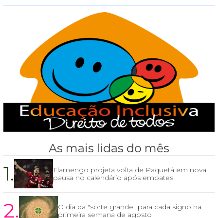
As mais lidas do mês
1.
Flamengo projeta volta de Paquetá em nova
pausa no calendário após empates
2.
O dia da "sorte grande" para cada signo na
primeira semana de agosto