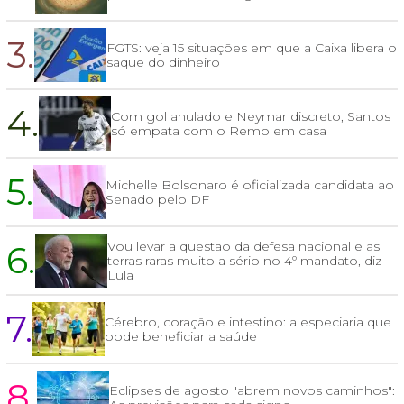
3.
FGTS: veja 15 situações em que a Caixa libera o
saque do dinheiro
4.
Com gol anulado e Neymar discreto, Santos
só empata com o Remo em casa
5.
Michelle Bolsonaro é oficializada candidata ao
Senado pelo DF
6.
Vou levar a questão da defesa nacional e as
terras raras muito a sério no 4º mandato, diz
Lula
7.
Cérebro, coração e intestino: a especiaria que
pode beneficiar a saúde
8.
Eclipses de agosto "abrem novos caminhos":