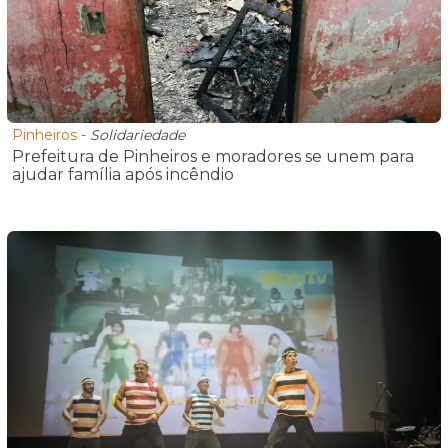
Pinheiros
-
Solidariedade
Prefeitura de Pinheiros e moradores se unem para
ajudar família após incêndio