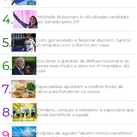
4.
Michelle Bolsonaro é oficializada candidata
ao Senado pelo DF
5.
Com gol anulado e Neymar discreto, Santos
só empata com o Remo em casa
6.
Vou levar a questão da defesa nacional e as
terras raras muito a sério no 4º mandato, diz
Lula
7.
Especialistas apontam a melhor fonte de
cálcio para fortalecer os ossos
8.
Cérebro, coração e intestino: a especiaria que
pode beneficiar a saúde
9.
Eclipses de agosto "abrem novos caminhos":