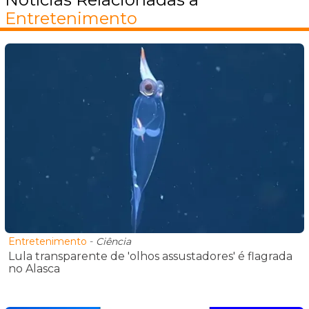
Entretenimento
Entretenimento
-
Ciência
Lula transparente de 'olhos assustadores' é flagrada
no Alasca