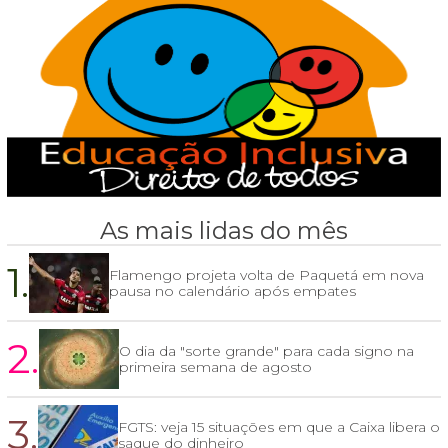
As mais lidas do mês
1.
Flamengo projeta volta de Paquetá em nova
pausa no calendário após empates
2.
O dia da "sorte grande" para cada signo na
primeira semana de agosto
3.
FGTS: veja 15 situações em que a Caixa libera o
saque do dinheiro