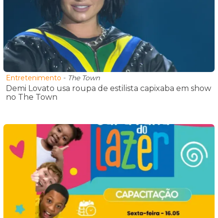
Entretenimento
-
The Town
Demi Lovato usa roupa de estilista capixaba em show
no The Town