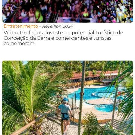
Entretenimento
-
Reveillon 2024
Vídeo: Prefeitura investe no potencial turístico de
Conceição da Barra e comerciantes e turistas
comemoram