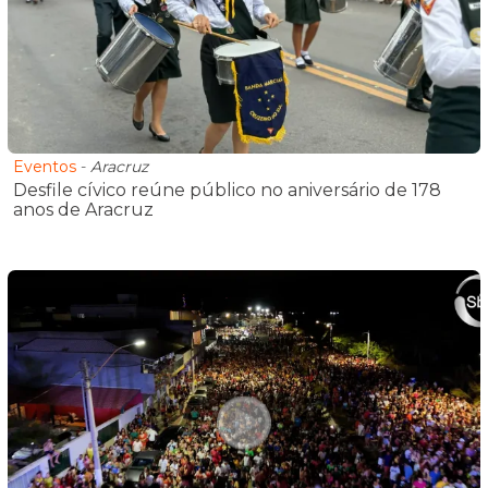
Eventos
-
Aracruz
Desfile cívico reúne público no aniversário de 178
anos de Aracruz