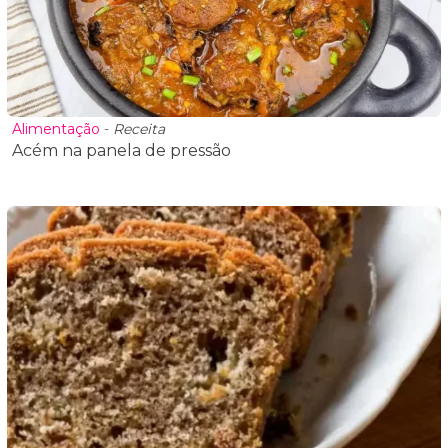
Alimentação
-
Receita
Acém na panela de pressão