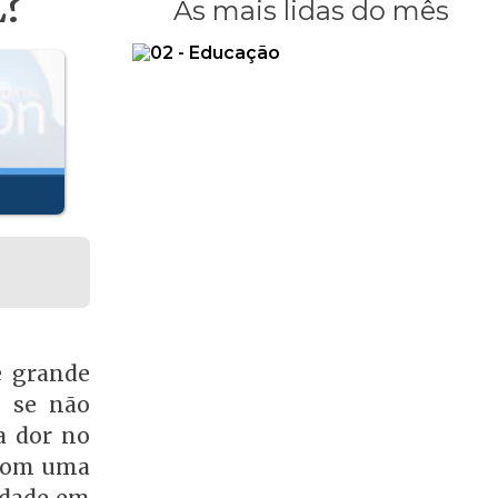
E?
As mais lidas do mês
e grande
e se não
a dor no
 com uma