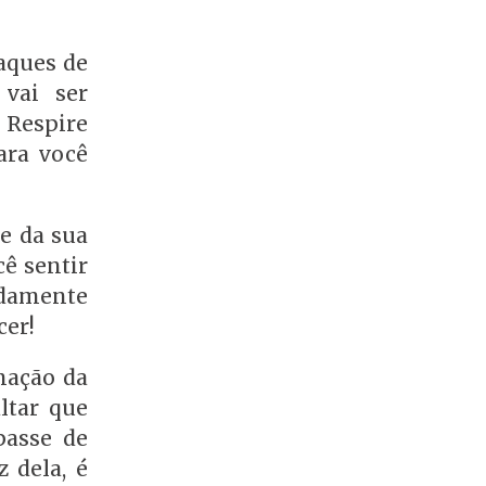
aques de
 vai ser
: Respire
ara você
le da sua
cê sentir
idamente
cer!
nação da
ltar que
asse de
 dela, é