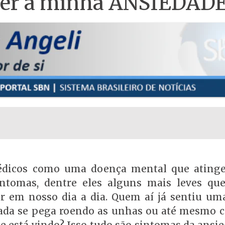
ncer a minha ANSIEDAD
médicos como uma doença mental que ating
intomas, dentre eles alguns mais leves qu
r em nosso dia a dia. Quem aí já sentiu um
nada se pega roendo as unhas ou até mesmo