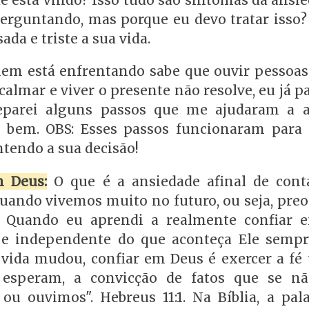
e está vindo? Isso tudo são sintomas da ansi
erguntando, mas porque eu devo tratar isso?
da e triste a sua vida.
uem está enfrentando sabe que ouvir pessoas
calmar e viver o presente não resolve, eu já p
eparei alguns passos que me ajudaram a a
r bem. OBS: Esses passos funcionaram para
ntendo a sua decisão!
m Deus:
O que é a ansiedade afinal de con
uando vivemos muito no futuro, ou seja, pre
 Quando eu aprendi a realmente confiar 
e independente do que aconteça Ele semp
ida mudou, confiar em Deus é exercer a fé 
 esperam, a convicção de fatos que se n
 ouvimos". Hebreus 11:1. Na Bíblia, a pala