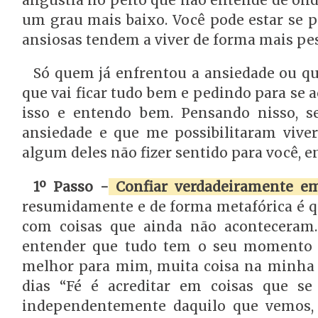
angústia no peito que não entende de ond
um grau mais baixo. Você pode estar se p
ansiosas tendem a viver de forma mais pesa
Só quem já enfrentou a ansiedade ou q
que vai ficar tudo bem e pedindo para se a
isso e entendo bem. Pensando nisso, s
ansiedade e que me possibilitaram vive
algum deles não fizer sentido para você, e
1º Passo -
Confiar verdadeiramente e
resumidamente e de forma metafórica é q
com coisas que ainda não aconteceram.
entender que tudo tem o seu momento 
melhor para mim, muita coisa na minha v
dias “Fé é acreditar em coisas que se
independentemente daquilo que vemos, ou