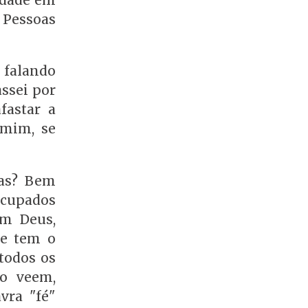
edade em
 Pessoas
 falando
assei por
fastar a
 mim, se
tas? Bem
ocupados
em Deus,
re tem o
todos os
ão veem,
vra "fé"