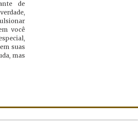
ante de
erdade,
ulsionar
uem você
special,
 em suas
uda, mas