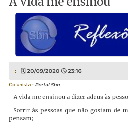
A Vida me ensinou
:
🗓 20/09/2020 🕔 23:16
Colunista
-
Portal Sbn
A vida me ensinou a dizer adeus às pesso
Sorrir às pessoas que não gostam de m
pensam;