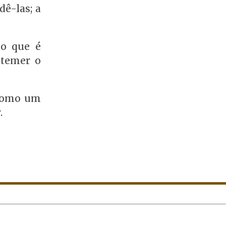
dê-las; a
 o que é
 temer o
 como um
.