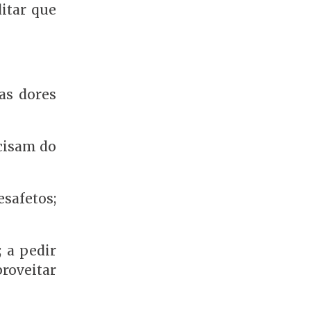
itar que
has dores
cisam do
safetos;
 a pedir
proveitar