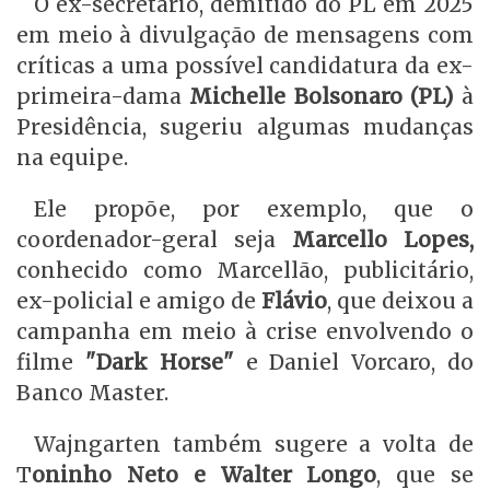
O ex-secretário, demitido do PL em 2025
em meio à divulgação de mensagens com
críticas a uma possível candidatura da ex-
primeira-dama
Michelle Bolsonaro (PL)
à
Presidência, sugeriu algumas mudanças
na equipe.
Ele propõe, por exemplo, que o
coordenador-geral seja
Marcello Lopes,
conhecido como Marcellão, publicitário,
ex-policial e amigo de
Flávio
, que deixou a
campanha em meio à crise envolvendo o
filme
"Dark Horse"
e Daniel Vorcaro, do
Banco Master.
Wajngarten também sugere a volta de
T
oninho Neto e Walter Longo
, que se