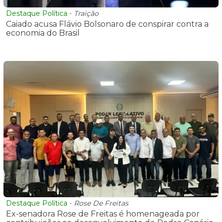
Destaque Política
-
Traição
Caiado acusa Flávio Bolsonaro de conspirar contra a
economia do Brasil
Destaque Política
-
Rose De Freitas
Ex-senadora Rose de Freitas é homenageada por