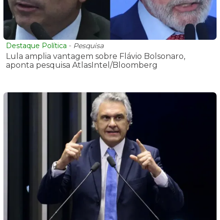
Destaque Política
-
Pesquisa
Lula amplia vantagem sobre Flávio Bolsonaro,
aponta pesquisa AtlasIntel/Bloomberg