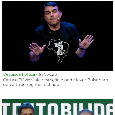
Destaque Política
-
Bolsonaro
Carta a Flávio viola restrição e pode levar Bolsonaro
de volta ao regime fechado