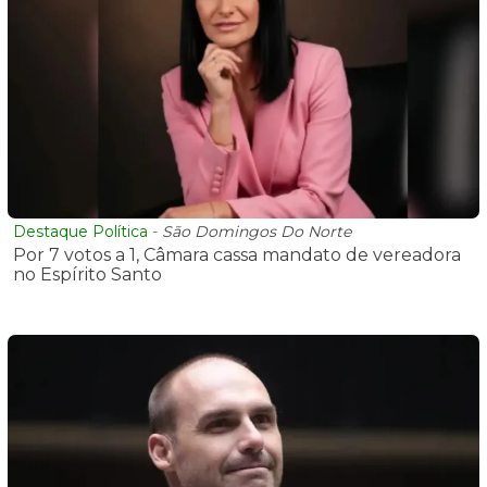
Destaque Política
-
São Domingos Do Norte
Por 7 votos a 1, Câmara cassa mandato de vereadora
no Espírito Santo