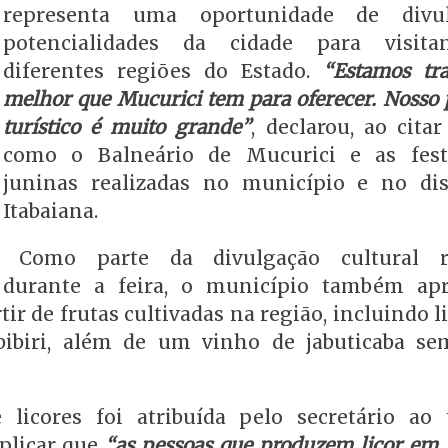
representa uma oportunidade de divu
potencialidades da cidade para visita
diferentes regiões do Estado.
“Estamos tr
melhor que Mucurici tem para oferecer. Nosso 
turístico é muito grande”
, declarou, ao cita
como o Balneário de Mucurici e as fest
juninas realizadas no município e no dis
Itabaiana.
Como parte da divulgação cultural re
durante a feira, o município também ap
r de frutas cultivadas na região, incluindo l
 bibiri, além de um vinho de jabuticaba se
 licores foi atribuída pelo secretário ao 
plicar que
“as pessoas que produzem licor em 