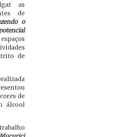
lgar as
ntes de
azendo o
potencial
r espaços
ividades
trito de
alizada
resentou
icores de
m álcool
trabalho
Mucurici