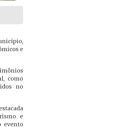
nicípio,
nômicos e
rimônios
al, como
zidos no
estacada
urismo e
o evento