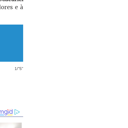
ores e à
1/"5"