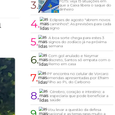
3.
FGTS: veja 15 situações em
que a Caixa libera o saque do
dinheiro
4.
Eclipses de agosto "abrem novos
m
caminhos": As previsões para cada
signo
5.
A boa sorte chega para estes 3
signos do zodíaco já na próxima
semana
6.
Com gol anulado e Neymar
discreto, Santos só empata com o
Remo em casa
7.
PF encontra no celular de Vorcaro
emendas apresentadas por Efraim
Filho ao PL do Carbono
8.
Cérebro, coração e intestino: a
especiaria que pode beneficiar a
saúde
9.
Vou levar a questão da defesa
nacional e as terras raras muito a