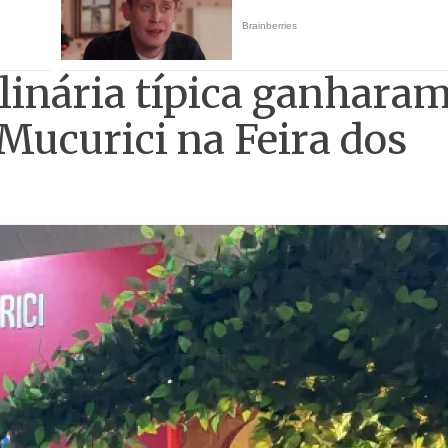
ulinária típica ganhara
Mucurici na Feira dos