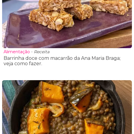
Alimentação
-
Receita
Barrinha doce com macarrão da Ana Maria Braga;
veja como fazer.