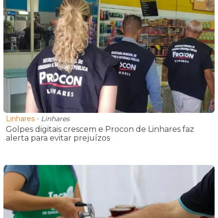
Linhares
-
Linhares
Golpes digitais crescem e Procon de Linhares faz
alerta para evitar prejuízos