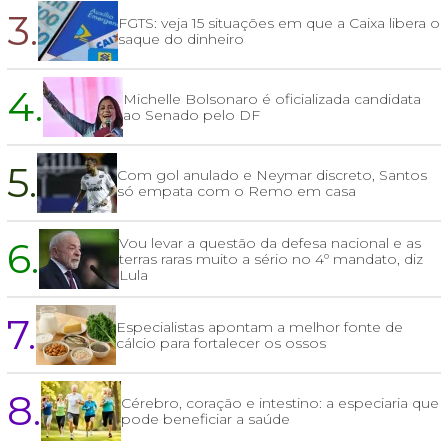
3.
FGTS: veja 15 situações em que a Caixa libera o
saque do dinheiro
4.
Michelle Bolsonaro é oficializada candidata
ao Senado pelo DF
5.
Com gol anulado e Neymar discreto, Santos
só empata com o Remo em casa
6.
Vou levar a questão da defesa nacional e as
terras raras muito a sério no 4º mandato, diz
Lula
7.
Especialistas apontam a melhor fonte de
cálcio para fortalecer os ossos
8.
Cérebro, coração e intestino: a especiaria que
pode beneficiar a saúde