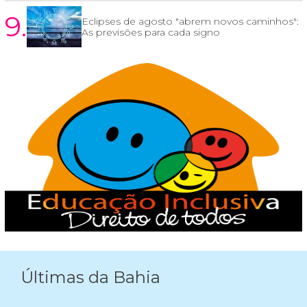
9.
Eclipses de agosto "abrem novos caminhos":
As previsões para cada signo
Últimas da Bahia